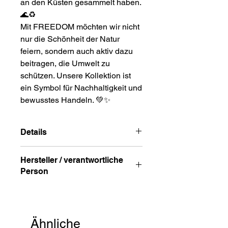
an den Küsten gesammelt haben.
🌊♻️
Mit FREEDOM möchten wir nicht
nur die Schönheit der Natur
feiern, sondern auch aktiv dazu
beitragen, die Umwelt zu
schützen. Unsere Kollektion ist
ein Symbol für Nachhaltigkeit und
bewusstes Handeln.
💚✨
Details
vergoldet, silberfarben
Hersteller / verantwortliche
Halskettenlänge: ca. 40cm + 5cm
Person
Verlängerung
Verschluss: Karabiner
Anschrift
STREET HandelsgmbH
Hunnenbrunn/Gewerbezone 2/7
Ähnliche
9300 St. Veit a. d. Glan