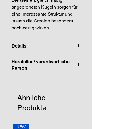
Die kleinen, gleichmäßig
angeordneten Kugeln sorgen für
eine interessante Struktur und
lassen die Creolen besonders
hochwertig wirken.
Details
Edelstahl (vergoldet bzw. silber)
Hersteller / verantwortliche
Länge: ca. 1,5cm
Person
Breite: ca. 1,5cm
Anschrift
STREET HandelsgmbH
Hunnenbrunn/Gewerbezone 2/7
Ähnliche
9300 St. Veit a. d. Glan
Austria
Produkte
E – Mail
office@street.at
NEW
NEW
Telefon