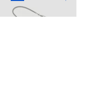
+43 (0) 4212 33600
AN30SS50
AN29SS50
|
|
ACROSS
ACROSS
Silberkette
Silberkette
STREET HANDELSGMBH
Hunnenbrunn/Gewerbezone 2/7
9300 St. Veit an der Glan
AUSTRIA
Tel.:
+43 4212 33600
Fax: +43 4212 33600 40
Mail: office@street.at
➣ Zum Händlershop