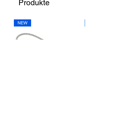
Produkte
E – Mail
office@street.at
NEW
NEW
Telefon
+43 (0) 4212 33600
AN30SS50
AN29SS50
|
|
ACROSS
ACROSS
Silberkette
Silberkette
STREET HANDELSGMBH
Hunnenbrunn/Gewerbezone 2/7
9300 St. Veit an der Glan
AUSTRIA
Tel.:
+43 4212 33600