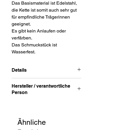
Das Basismaterial ist Edelstahl,
die Kette ist somit auch sehr gut
für empfindliche Trägerinnen
geeignet.
Es gibt kein Anlaufen oder
verfärben.
Das Schmuckstück ist
Wasserfest.
Details
Kettenlänge: 50cm
Hersteller / verantwortliche
Kettenstärke: 1mm
Person
Anhänger Durchmesser: 1,5cm
Anschrift
STREET HandelsgmbH
Hunnenbrunn/Gewerbezone 2/7
Ähnliche
9300 St. Veit a. d. Glan
Austria