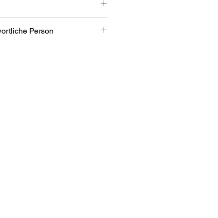
l
wortliche Person
braun
 antik grau
bH
bezone 2/7
an