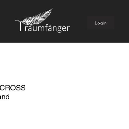
Login
ACROSS
and