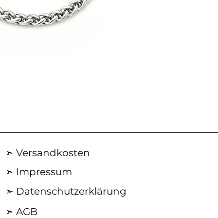
AN29SS50
|
ACROSS
Silberkette
➣ Versandkosten
➣ Impressum
➣ Datenschutzerklärung
➣ AGB