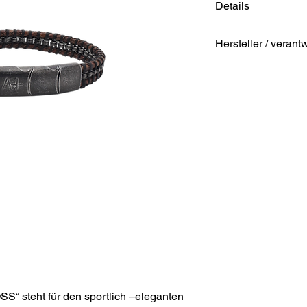
Details
Material: Edelstah
Hersteller / verant
Farbe Armband: 
Farbe Verschluss:
Anschrift
Länge: ca. 21cm
STREET Handelsgm
Hunnenbrunn/Gewer
9300 St. Veit a. d. Gl
Austria
E – Mail
office@street.at
Telefon
+43 (0) 4212 33600
S“ steht für den sportlich –eleganten