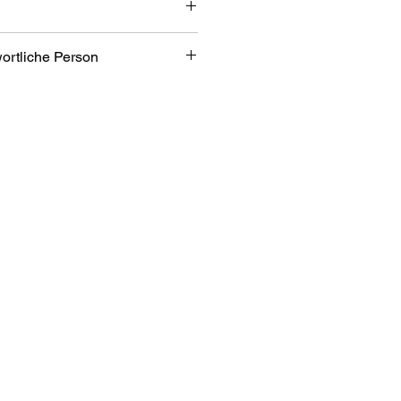
l
wortliche Person
schwarz
 schwarz poliert
bH
bezone 2/7
an