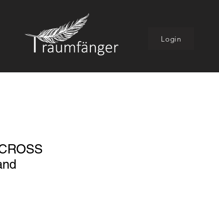
Login
ACROSS
and