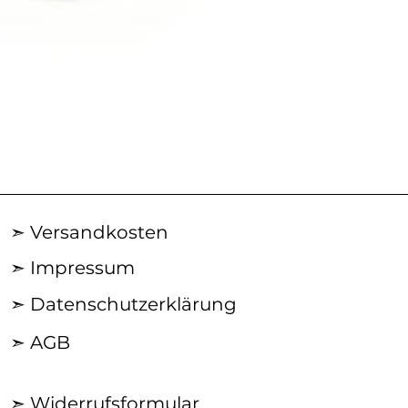
AN29SS50
|
ACROSS
Silberkette
➣ Versandkosten
➣ Impressum
➣ Datenschutzerklärung
➣ AGB
➣ Widerrufsformular