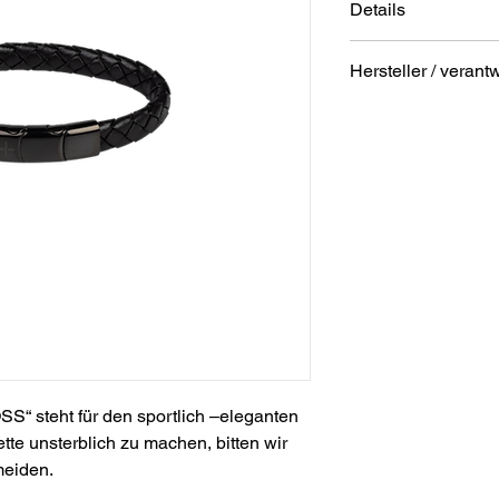
Details
Material: Edelstah
Hersteller / verant
Farbe Armband: 
Farbe Verschluss:
Anschrift
Länge: ca. 21cm
STREET Handelsgm
Hunnenbrunn/Gewer
9300 St. Veit a. d. Gl
Austria
E – Mail
office@street.at
Telefon
+43 (0) 4212 33600
S“ steht für den sportlich –eleganten
te unsterblich zu machen, bitten wir
meiden.