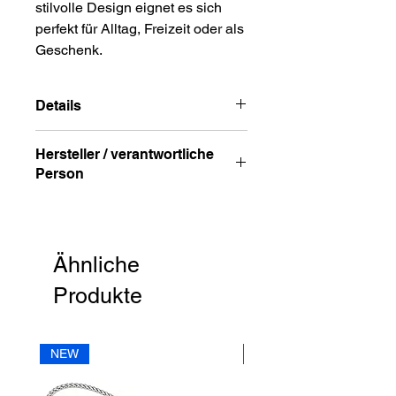
stilvolle Design eignet es sich
perfekt für Alltag, Freizeit oder als
Geschenk.
Details
Material: Perlen, Leder
Hersteller / verantwortliche
Farbe Armband: blau
Person
Anschrift
STREET HandelsgmbH
Hunnenbrunn/Gewerbezone 2/7
Ähnliche
9300 St. Veit a. d. Glan
Austria
Produkte
E – Mail
office@street.at
NEW
NEW
Telefon
+43 (0) 4212 33600