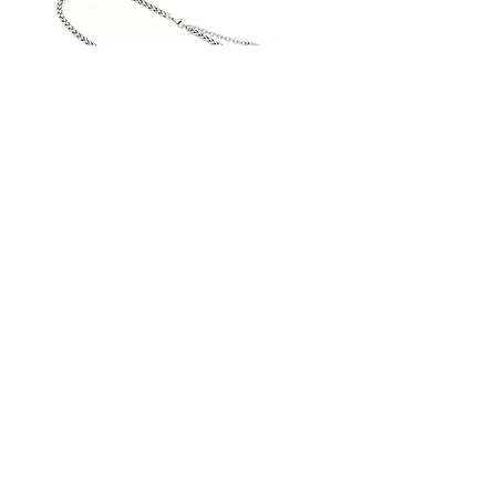
AN30SS50
AN29SS50
|
|
ACROSS
ACROSS
Silberkette
Silberkette
STREET HANDELSGMBH
Hunnenbrunn/Gewerbezone 2/7
9300 St. Veit an der Glan
AUSTRIA
Tel.:
+43 4212 33600
Fax: +43 4212 33600 40
Mail: office@street.at
➣ Zum Händlershop
➣ Versandkosten
➣ Impressum