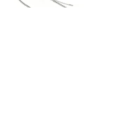
AN30SS50
AN29SS50
|
|
ACROSS
ACROSS
Silberkette
Silberkette
STREET HANDELSGMBH
Hunnenbrunn/Gewerbezone 2/7
9300 St. Veit an der Glan
AUSTRIA
Tel.:
+43 4212 33600
Fax: +43 4212 33600 40
Mail: office@street.at
➣ Zum Händlershop
➣ Versandkosten
➣ Impressum
➣ Datenschutzerklärung