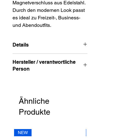
Magnetverschluss aus Edelstahl.
Durch den modernen Look passt
es ideal zu Freizeit-, Business-
und Abendoutfits.
Details
Material: Leder
Hersteller / verantwortliche
Farbe Armband: schwarz
Person
Anschrift
STREET HandelsgmbH
Hunnenbrunn/Gewerbezone 2/7
Ähnliche
9300 St. Veit a. d. Glan
Austria
Produkte
E – Mail
office@street.at
NEW
NEW
Telefon
+43 (0) 4212 33600