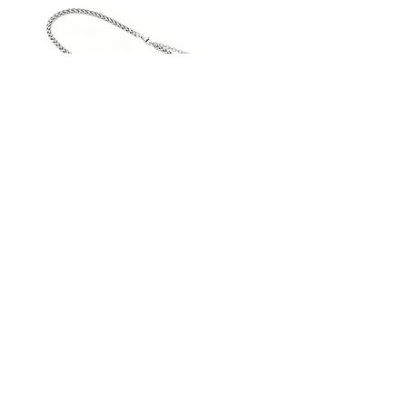
AN30SS50
AN29SS50
|
|
ACROSS
ACROSS
Silberkette
Silberkette
STREET HANDELSGMBH
Hunnenbrunn/Gewerbezone 2/7
9300 St. Veit an der Glan
AUSTRIA
Tel.:
+43 4212 33600
Fax: +43 4212 33600 40
Mail: office@street.at
➣ Zum Händlershop
➣ Versandkosten