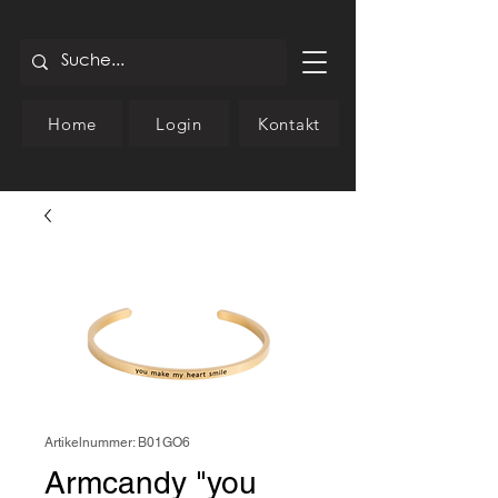
Home
Login
Kontakt
Artikelnummer: B01GO6
Armcandy "you