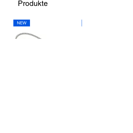
Produkte
E – Mail
office@street.at
NEW
NEW
Telefon
+43 (0) 4212 33600
AN30SS50
AN29SS50
|
|
ACROSS
ACROSS
Silberkette
Silberkette
STREET HANDELSGMBH
Hunnenbrunn/Gewerbezone 2/7
9300 St. Veit an der Glan
AUSTRIA
Tel.:
+43 4212 33600