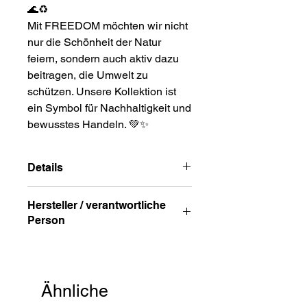
🌊♻️
Mit FREEDOM möchten wir nicht
nur die Schönheit der Natur
feiern, sondern auch aktiv dazu
beitragen, die Umwelt zu
schützen. Unsere Kollektion ist
ein Symbol für Nachhaltigkeit und
bewusstes Handeln.
💚✨
Details
vergoldet
Hersteller / verantwortliche
Armbandlänge: ca. 16cm + 2,5cm
Person
Verlängerung
Durchmesser: ca. bis 1cm
Anschrift
Verschluss: Karabiner
STREET HandelsgmbH
Hunnenbrunn/Gewerbezone 2/7
Ähnliche
9300 St. Veit a. d. Glan
Austria