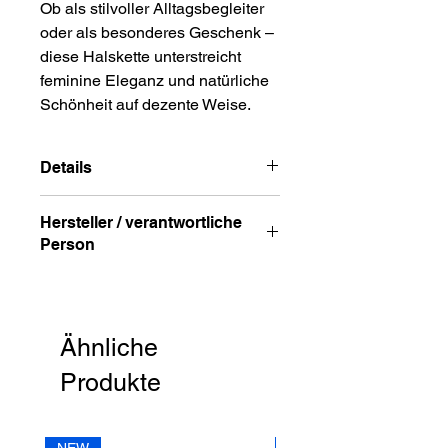
Ob als stilvoller Alltagsbegleiter
oder als besonderes Geschenk –
diese Halskette unterstreicht
feminine Eleganz und natürliche
Schönheit auf dezente Weise.
Details
vergoldet
Hersteller / verantwortliche
Halskettenlänge: ca. 40cm + 5cm
Person
Verlängerung
Verschluss: Karabiner
Anschrift
besteht aus Turmalinsteine und
STREET HandelsgmbH
Süßwasserperlen
Hunnenbrunn/Gewerbezone 2/7
Ähnliche
9300 St. Veit a. d. Glan
Austria
Produkte
E – Mail
office@street.at