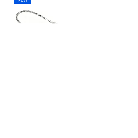
NEW
NEW
Telefon
+43 (0) 4212 33600
AN30SS50
AN29SS50
|
|
ACROSS
ACROSS
Silberkette
Silberkette
STREET HANDELSGMBH
Hunnenbrunn/Gewerbezone 2/7
9300 St. Veit an der Glan
AUSTRIA
Tel.:
+43 4212 33600
Fax: +43 4212 33600 40
Mail: office@street.at
➣ Zum Händlershop