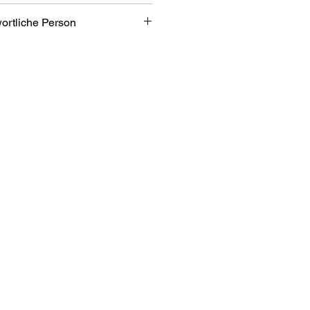
| vergoldet
wortliche Person
 5,3cm
bH
bezone 2/7
an