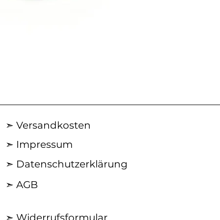
AN29SS50
|
ACROSS
Silberkette
➣ Versandkosten
➣ Impressum
➣ Datenschutzerklärung
➣ AGB
➣ Widerrufsformular