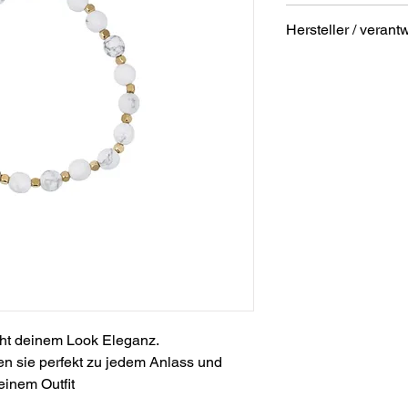
Material: Howlith 
Hersteller / verant
Durchmesser: ca.
Breite: ca. 0,6cm
Anschrift
STREET Handelsgm
Hunnenbrunn/Gewer
9300 St. Veit a. d. Gl
Austria
E – Mail
office@street.at
Telefon
+43 (0) 4212 33600
ht deinem Look Eleganz.
en sie perfekt zu jedem Anlass und
einem Outfit