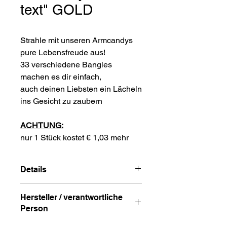
text" GOLD
Strahle mit unseren Armcandys
pure Lebensfreude aus!
33 verschiedene Bangles
machen es dir einfach,
auch deinen Liebsten ein Lächeln
ins Gesicht zu zaubern
ACHTUNG:
nur 1 Stück kostet € 1,03 mehr
Details
Material:
Edelstahl | vergoldet
Hersteller / verantwortliche
3mm breit
Person
60mm Durchmesser
stufenlos größenverstellbar