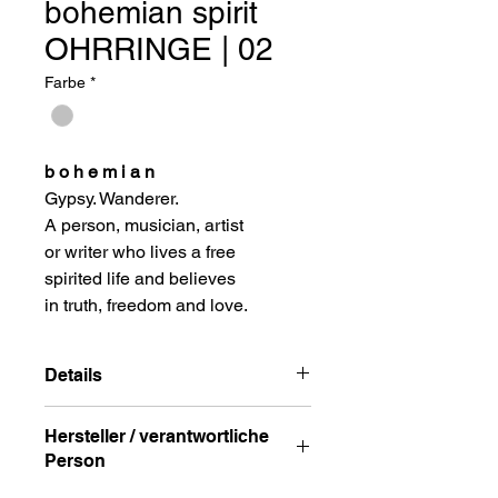
bohemian spirit
OHRRINGE | 02
Farbe
*
b o h e m i a n
Gypsy. Wanderer.
A person, musician, artist
or writer who lives a free
spirited life and believes
in truth, freedom and love.
Details
Hochwertige Ohrringe im Boho-Style
Hersteller / verantwortliche
stahl
Person
vergoldet