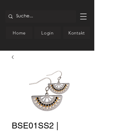
Home
Login
Kontakt
BSE01SS2 |