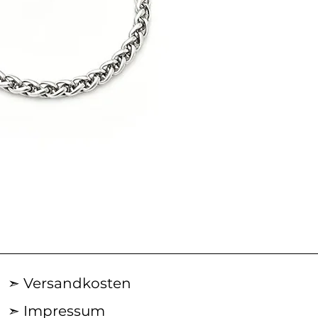
AN29SS50
|
ACROSS
Silberkette
➣ Versandkosten
➣ Impressum