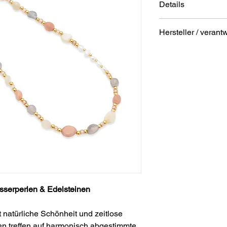
Details
vergoldet
Hersteller / verant
Halskettenlänge:
Verschluss: Karab
Anschrift
besteht aus Süßw
STREET Handelsgm
Mondstein
Hunnenbrunn/Gewer
9300 St. Veit a. d. Gl
Austria
E – Mail
office@street.at
Telefon
+43 (0) 4212 33600
sserperlen & Edelsteinen
nt natürliche Schönheit und zeitlose
n treffen auf harmonisch abgestimmte