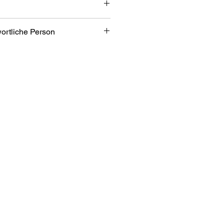
wortliche Person
 ca. 40cm + 5cm Verlängerung
iner
asserperlen, Achat, Labradrit und
bH
bezone 2/7
an