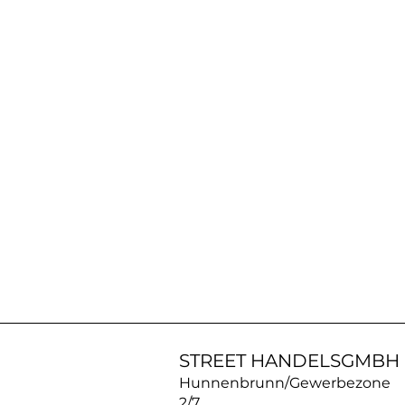
AN30SS50
|
ACROSS
Silberkette
STREET HANDELSGMBH
Hunnenbrunn/Gewerbezone
2/7