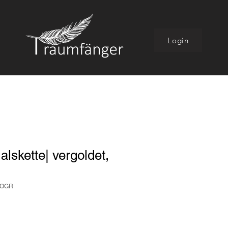
Login
alskette| vergoldet,
GOGR