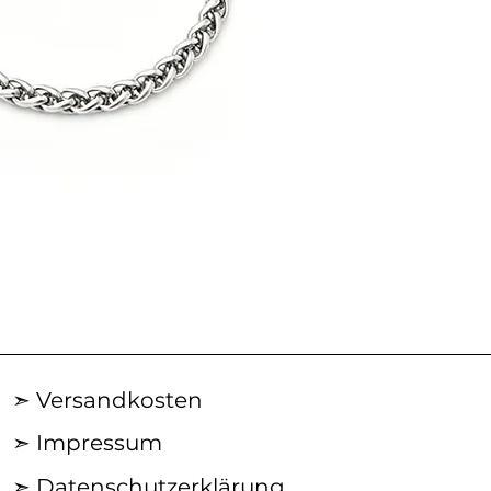
AN29SS50
|
ACROSS
Silberkette
➣ Versandkosten
➣ Impressum
➣ Datenschutzerklärung