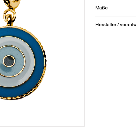
Maße
Durchmesser: 1,5
Hersteller / verant
Stärke: 2 mm
Anschrift
STREET Handelsgm
Hunnenbrunn/Gewer
9300 St. Veit a. d. Gl
Austria
E – Mail
office@street.at
Telefon
+43 (0) 4212 33600