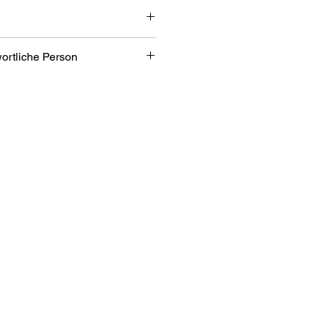
 cm
wortliche Person
bH
bezone 2/7
an