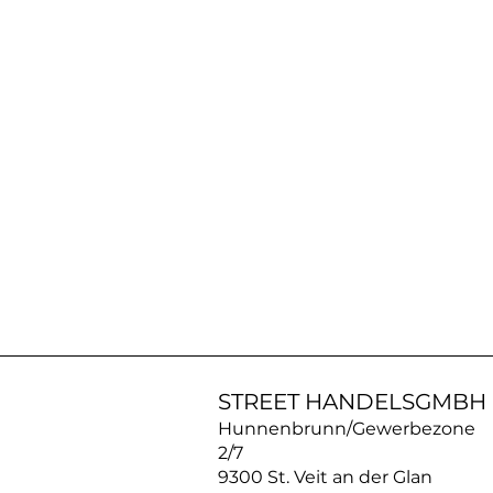
AN30SS50
|
ACROSS
Silberkette
STREET HANDELSGMBH
Hunnenbrunn/Gewerbezone
2/7
9300 St. Veit an der Glan