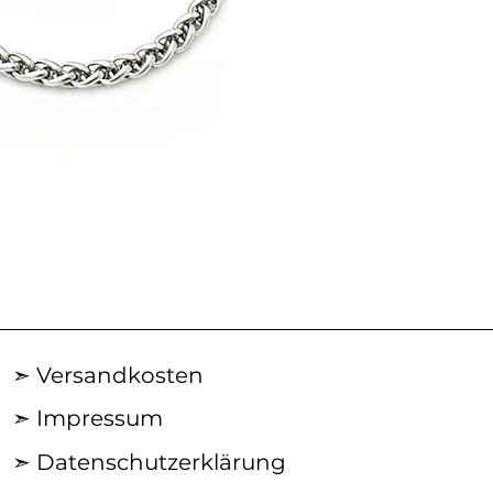
AN29SS50
|
ACROSS
Silberkette
➣ Versandkosten
➣ Impressum
➣ Datenschutzerklärung