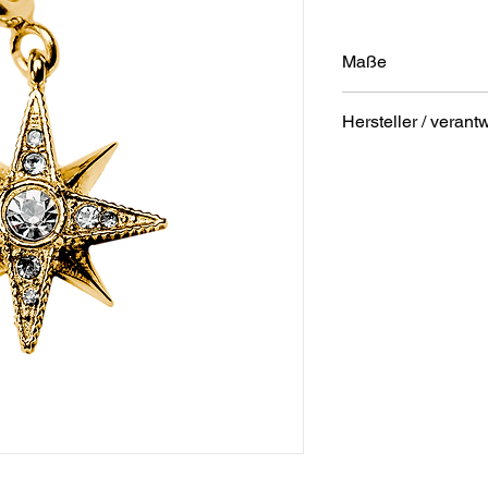
Maße
Durchmesser: 1,5
Hersteller / verant
Stärke: 2 mm
Anschrift
STREET Handelsgm
Hunnenbrunn/Gewer
9300 St. Veit a. d. Gl
Austria
E – Mail
office@street.at
Telefon
+43 (0) 4212 33600