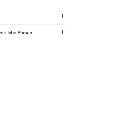
 cm
wortliche Person
bH
bezone 2/7
an