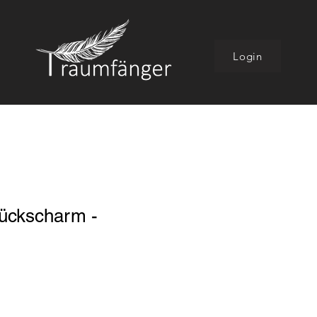
Login
ückscharm -