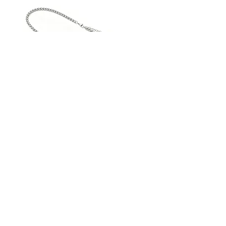
+43 (0) 4212 33600
AN30SS50
AN29SS50
|
|
ACROSS
ACROSS
Silberkette
Silberkette
STREET HANDELSGMBH
Hunnenbrunn/Gewerbezone 2/7
9300 St. Veit an der Glan
AUSTRIA
Tel.:
+43 4212 33600
Fax: +43 4212 33600 40
Mail: office@street.at
➣ Zum Händlershop