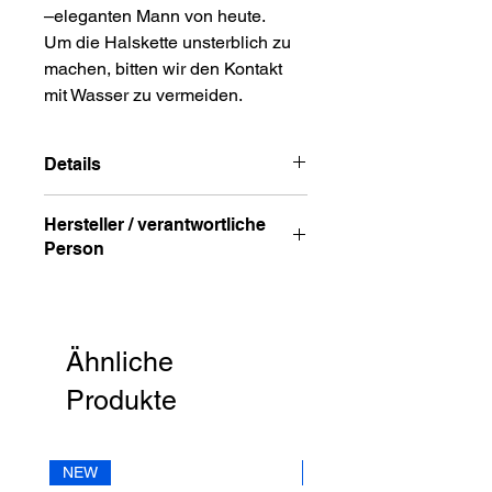
–eleganten Mann von heute.
Um die Halskette unsterblich zu
machen, bitten wir den Kontakt
mit Wasser zu vermeiden.
Details
Material: Edelstahl
Hersteller / verantwortliche
Kettenlängen: 50cm
Person
Verschluss: Bajonettverschluss
Erhältlich in den Farben: antik grau
Anschrift
oder stahl poliert
STREET HandelsgmbH
Hunnenbrunn/Gewerbezone 2/7
Ähnliche
9300 St. Veit a. d. Glan
Austria
Produkte
E – Mail
office@street.at
NEW
NEW
Telefon