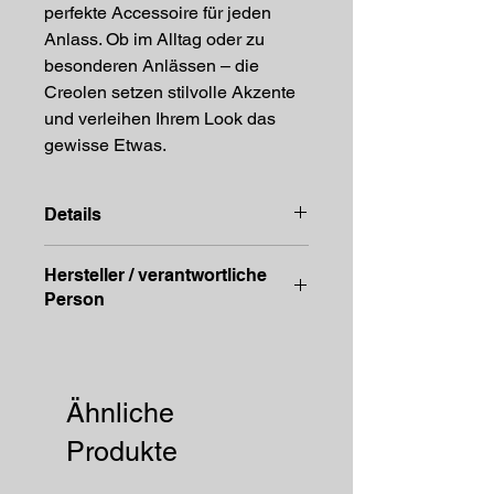
perfekte Accessoire für jeden
Anlass. Ob im Alltag oder zu
besonderen Anlässen – die
Creolen setzen stilvolle Akzente
und verleihen Ihrem Look das
gewisse Etwas.
Details
Edelstahl (vergoldet)
Hersteller / verantwortliche
Länge: ca. 2,1cm
Person
Breite: ca .2,1cm
Anschrift
STREET HandelsgmbH
Hunnenbrunn/Gewerbezone 2/7
Ähnliche
9300 St. Veit a. d. Glan
Austria
Produkte
E – Mail