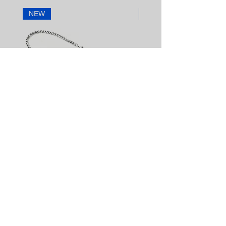
office@street.at
NEW
NEW
Telefon
+43 (0) 4212 33600
AN30SS50
AN29SS50
|
|
ACROSS
ACROSS
Silberkette
Silberkette
STREET HANDELSGMBH
Hunnenbrunn/Gewerbezone 2/7
9300 St. Veit an der Glan
AUSTRIA
Tel.:
+43 4212 33600
Fax: +43 4212 33600 40
Mail: office@street.at