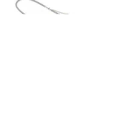
AN30SS50
AN29SS50
|
|
ACROSS
ACROSS
Silberkette
Silberkette
STREET HANDELSGMBH
Hunnenbrunn/Gewerbezone 2/7
9300 St. Veit an der Glan
AUSTRIA
Tel.:
+43 4212 33600
Fax: +43 4212 33600 40
Mail: office@street.at
➣ Zum Händlershop
➣ Versandkosten