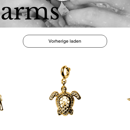
harms
Vorherige laden