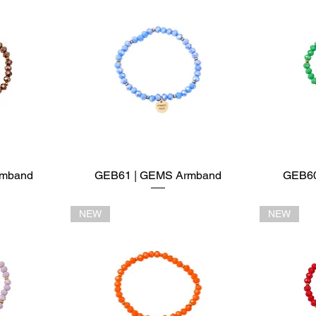
rmband
t
GEB61 | GEMS Armband
Schnellansicht
GEB60
NEW
NEW