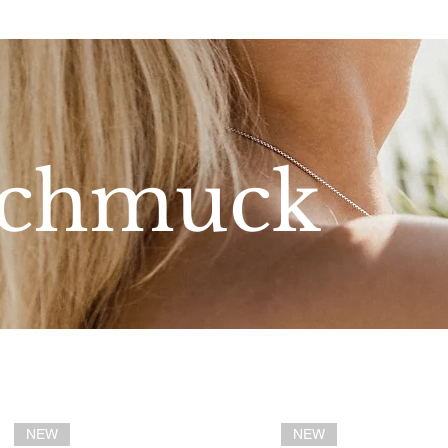
chmuck
NEW
NEW