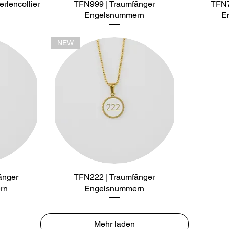
rlencollier
t
TFN999 | Traumfänger
Schnellansicht
TFN7
Engelsnummern
E
NEW
änger
t
TFN222 | Traumfänger
Schnellansicht
rn
Engelsnummern
Mehr laden