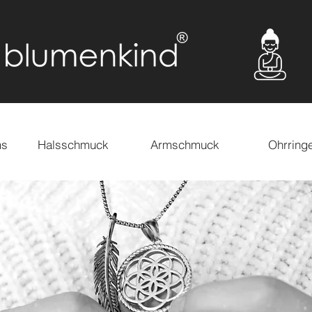
ms
Halsschmuck
Armschmuck
Ohrring