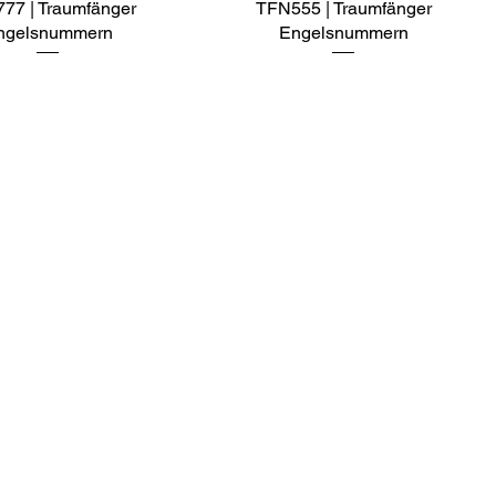
77 | Traumfänger
Schnellansicht
TFN555 | Traumfänger
Schnellansicht
ngelsnummern
Engelsnummern