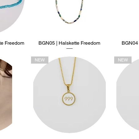
te Freedom
t
BGN05 | Halskette Freedom
Schnellansicht
BGN04 |
NEW
NEW