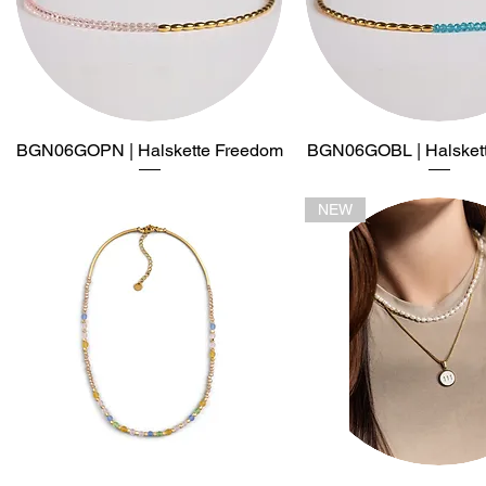
BGN06GOPN | Halskette Freedom
Schnellansicht
BGN06GOBL | Halsket
Schnellansich
NEW