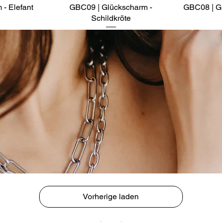
- Elefant
t
GBC09 | Glückscharm -
Schnellansicht
GBC08 | Gl
Schildkröte
Vorherige laden