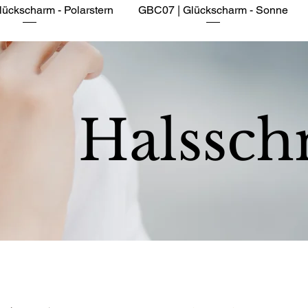
ückscharm - Polarstern
Schnellansicht
GBC07 | Glückscharm - Sonne
Schnellansicht
Halssc