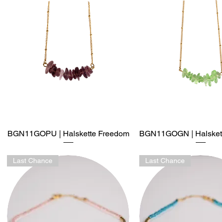
BGN11GOPU | Halskette Freedom
Schnellansicht
BGN11GOGN | Halsket
Schnellansich
Last Chance
Last Chance