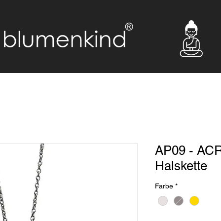
AP09 - AC
Halskette
Farbe
*