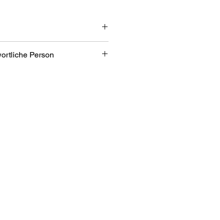
wortliche Person
m + 10cm Verlängerung
iner
bH
bezone 2/7
an