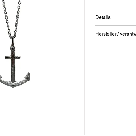
Details
Länge: ca. 3,2cm
Hersteller / verant
Breite: ca. 2,5cm
Kettenlänge: 50c
Anschrift
Verschluss: Karab
STREET Handelsgm
Hunnenbrunn/Gewer
9300 St. Veit a. d. Gl
Austria
E – Mail
office@street.at
Telefon
+43 (0) 4212 33600