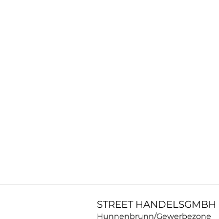
AN30SS50
|
ACROSS
Silberkette
STREET HANDELSGMBH
Hunnenbrunn/Gewerbezone