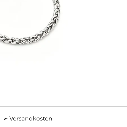
AN29SS50
|
ACROSS
Silberkette
➣ Versandkosten