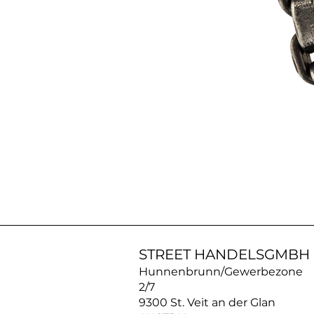
AN05
|
Halskette
aus
Edelstahl
STREET HANDELSGMBH
Hunnenbrunn/Gewerbezone
2/7
9300 St. Veit an der Glan