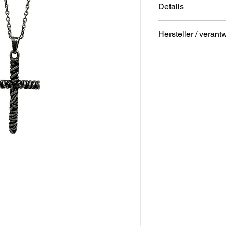
Details
Länge: ca. 3,9cm
Hersteller / verant
Breite: ca. 2,6cm
Kettenlänge: 50c
Anschrift
Verschluss: Karab
STREET Handelsgm
Hunnenbrunn/Gewer
9300 St. Veit a. d. Gl
Austria
E – Mail
office@street.at
Telefon
+43 (0) 4212 33600