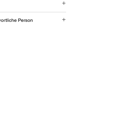
wortliche Person
m + 10cm Verlängerung
iner
bH
bezone 2/7
an