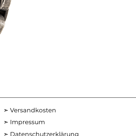
AN06
|
Halskette
aus
Edelstahl
➣ Versandkosten
➣ Impressum
➣ Datenschutzerklärung