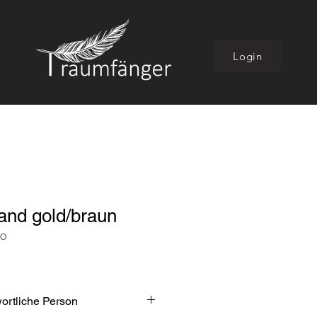
Login
nd gold/braun
GO
wortliche Person