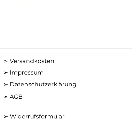
AN29SS50
|
ACROSS
Silberkette
➣ Versandkosten
➣ Impressum
➣ Datenschutzerklärung
➣ AGB
➣ Widerrufsformular