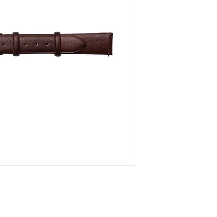
Anschrift
STREET Handelsgm
Hunnenbrunn/Gewer
9300 St. Veit a. d. Gl
Austria
E – Mail
office@street.at
Telefon
+43 (0) 4212 33600