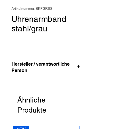
Artikelnummer: BKPGRSS
Uhrenarmband
stahl/grau
Hersteller / verantwortliche
Person
Anschrift
STREET HandelsgmbH
Hunnenbrunn/Gewerbezone 2/7
Ähnliche
9300 St. Veit a. d. Glan
Austria
Produkte
E – Mail
office@street.at