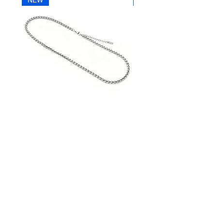
NEW
NEW
Telefon
+43 (0) 4212 33600
AN30SS50
AN29SS50
|
|
ACROSS
ACROSS
Silberkette
Silberkette
STREET HANDELSGMBH
Hunnenbrunn/Gewerbezone 2/7
9300 St. Veit an der Glan
AUSTRIA
Tel.:
+43 4212 33600
Fax: +43 4212 33600 40
Mail: office@street.at
➣ Zum Händlershop