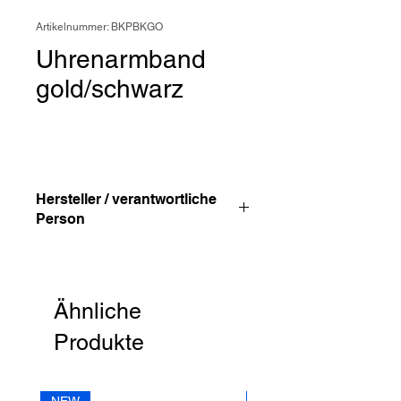
Artikelnummer: BKPBKGO
Uhrenarmband
gold/schwarz
Hersteller / verantwortliche
Person
Anschrift
STREET HandelsgmbH
Hunnenbrunn/Gewerbezone 2/7
Ähnliche
9300 St. Veit a. d. Glan
Austria
Produkte
E – Mail
office@street.at