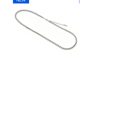
NEW
NEW
Telefon
+43 (0) 4212 33600
AN30SS50
AN29SS50
|
|
ACROSS
ACROSS
Silberkette
Silberkette
STREET HANDELSGMBH
Hunnenbrunn/Gewerbezone 2/7
9300 St. Veit an der Glan
AUSTRIA
Tel.:
+43 4212 33600
Fax: +43 4212 33600 40
Mail: office@street.at
➣ Zum Händlershop